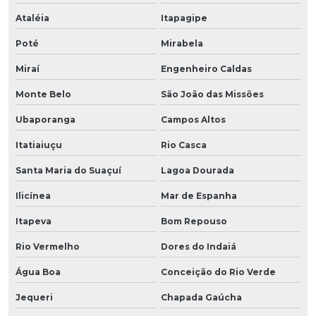
Ataléia
Itapagipe
Poté
Mirabela
Miraí
Engenheiro Caldas
Monte Belo
São João das Missões
Ubaporanga
Campos Altos
Itatiaiuçu
Rio Casca
Santa Maria do Suaçuí
Lagoa Dourada
Ilicínea
Mar de Espanha
Itapeva
Bom Repouso
Rio Vermelho
Dores do Indaiá
Água Boa
Conceição do Rio Verde
Jequeri
Chapada Gaúcha