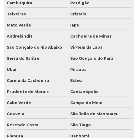
Cambuquira
Perdigão
Teixeiras
Cristais
Mato Verde
Iapu
Andrelândia
Cachoeira de Minas
São Gonçalo do Rio Abaixo
Virgem da Lapa
Serra do Salitre
São Gonçalo do Pará
Ubaí
Piraúba
Carmo da Cachoeira
Estiva
Prudente de Morais
Caetanópolis
Cabo Verde
Campo do Meio
Gouveia
São João do Manhuaçu
Resende Costa
São Tiago
Planura
Itanhomi