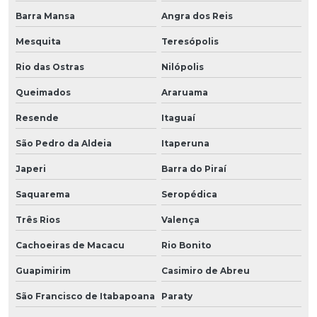
Barra Mansa
Angra dos Reis
Mesquita
Teresópolis
Rio das Ostras
Nilópolis
Queimados
Araruama
Resende
Itaguaí
São Pedro da Aldeia
Itaperuna
Japeri
Barra do Piraí
Saquarema
Seropédica
Três Rios
Valença
Cachoeiras de Macacu
Rio Bonito
Guapimirim
Casimiro de Abreu
São Francisco de Itabapoana
Paraty