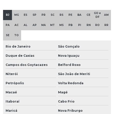
GO e
RJ
MG
ES
SP
PR
SC
RS
PE
BA
CE
AM
DF
PA
AC
AL
AP
MA
MT
MS
PB
PI
RN
RO
RR
SE
TO
Rio de Janeiro
São Gonçalo
Duque de Caxias
Nova Iguaçu
Campos dos Goytacazes
Belford Roxo
Niterói
São João de Meriti
Petrópolis
Volta Redonda
Macaé
Magé
Itaboraí
Cabo Frio
Maricá
Nova Friburgo