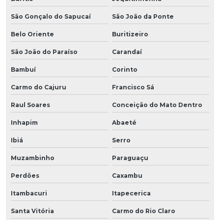
São Gonçalo do Sapucaí
São João da Ponte
Belo Oriente
Buritizeiro
São João do Paraíso
Carandaí
Bambuí
Corinto
Carmo do Cajuru
Francisco Sá
Raul Soares
Conceição do Mato Dentro
Inhapim
Abaeté
Ibiá
Serro
Muzambinho
Paraguaçu
Perdões
Caxambu
Itambacuri
Itapecerica
Santa Vitória
Carmo do Rio Claro